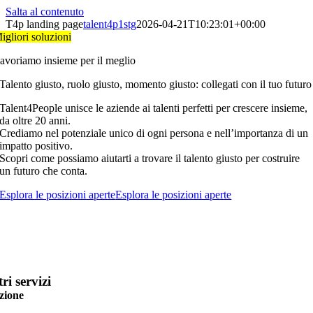
Salta al contenuto
T4p landing page
talent4p1stg
2026-04-21T10:23:01+00:00
igliori soluzioni
avoriamo insieme per il meglio
Talento giusto, ruolo giusto, momento giusto: collegati con il tuo futuro
Talent4People unisce le aziende ai talenti perfetti per crescere insieme,
da oltre 20 anni.
Crediamo nel potenziale unico di ogni persona e nell’importanza di un
impatto positivo.
Scopri come possiamo aiutarti a trovare il talento giusto per costruire
un futuro che conta.
Esplora le posizioni aperte
Esplora le posizioni aperte
tri servizi
ezione