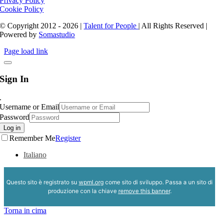
Privacy Policy
Cookie Policy
© Copyright 2012 - 2026 |
Talent for People
| All Rights Reserved |
Powered by
Somastudio
Page load link
Sign In
.
Username or Email
Password
Log in
Remember Me
Register
Italiano
Questo sito è registrato su
wpml.org
come sito di sviluppo. Passa a un sito di
produzione con la chiave
remove this banner
.
Torna in cima