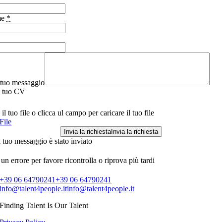
me
*
l tuo messaggio
l tuo CV
il tuo file o clicca ul campo per caricare il tuo file
File
Invia la richiesta
Invia la richiesta
l tuo messaggio è stato inviato
 un errore per favore ricontrolla o riprova più tardi
+39 06 64790241
+39 06 64790241
info@talent4people.it
info@talent4people.it
Finding Talent Is Our Talent