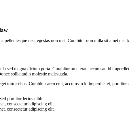
 law
a pellentesque nec, egestas non nisi. Curabitur non nulla sit amet nisl t
igula sed magna dictum porta. Curabitur arcu erat, accumsan id imperdiet 
Donec sollicitudin molestie malesuada.
get tortor risus. Curabitur arcu erat, accumsan id imperdiet et, porttito
ed porttitor lectus nibh.
t, consectetur adipiscing elit.
t, consectetur adipiscing elit.