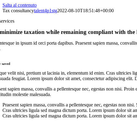
Salta al contenuto
Tax consultancy
talent4p1stg
2022-08-10T18:51:48+00:00
services
minimize taxation while remaining compliant with the
ntesque in ipsum id orci porta dapibus. Praesent sapien massa, convallis 
.
 saved
ue velit nisi, pretium ut lacinia in, elementum id enim. Cras ultricies l
uada feugiat. Lorem ipsum dolor sit amet, consectetur adipiscing elit. 
ent sapien massa, convallis a pellentesque nec, egestas non nisi. Proin e
citudin molestie malesuada.
Praesent sapien massa, convallis a pellentesque nec, egestas non nisi. S
Cras ultricies ligula sed magna dictum porta. Lorem ipsum dolor sit ame
Cras ultricies ligula sed magna dictum porta. Lorem ipsum dolor sit ame