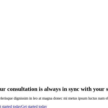
ur consultation is always in sync with your 
elerisque dignissim in leo at magna donec mi metus ipsum luctus nam elit
t started today
Get started today