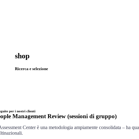
shop
Ricerca e selezione
guite per i nostri clienti
ople Management Review (sessioni di gruppo)
Assessment Center è una metodologia ampiamente consolidata – ha quasi u
ltinazionali.