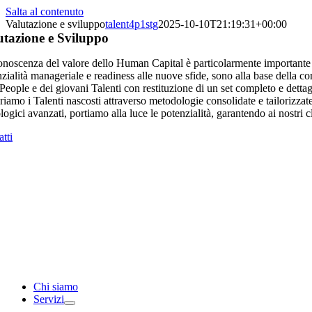
Salta al contenuto
Valutazione e sviluppo
talent4p1stg
2025-10-10T21:19:31+00:00
utazione e Sviluppo
noscenza del valore dello Human Capital è particolarmente importante q
zialità manageriale e readiness alle nuove sfide, sono alla base della co
eople e dei giovani Talenti con restituzione di un set completo e dettag
iamo i Talenti nascosti attraverso metodologie consolidate e tailorizzat
logici avanzati, portiamo alla luce le potenzialità, garantendo ai nostri c
tti
Chi siamo
Servizi