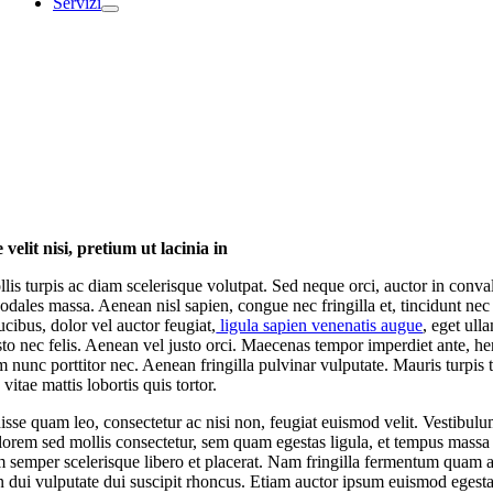
Servizi
velit nisi, pretium ut lacinia in
lis turpis ac diam scelerisque volutpat. Sed neque orci, auctor in convall
odales massa. Aenean nisl sapien, congue nec fringilla et, tincidunt nec
ucibus, dolor vel auctor feugiat,
ligula sapien venenatis augue
, eget ull
usto nec felis. Aenean vel justo orci. Maecenas tempor imperdiet ante, he
m nunc porttitor nec. Aenean fringilla pulvinar vulputate. Mauris turpis t
vitae mattis lobortis quis tortor.
sse quam leo, consectetur ac nisi non, feugiat euismod velit. Vestibul
 lorem sed mollis consectetur, sem quam egestas ligula, et tempus massa 
m semper scelerisque libero et placerat. Nam fringilla fermentum quam a
 dui vulputate dui suscipit rhoncus. Etiam auctor ipsum euismod egest