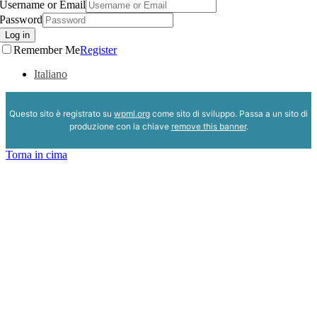
Username or Email
Password
Log in
Remember Me
Register
Italiano
Questo sito è registrato su
wpml.org
come sito di sviluppo. Passa a un sito di
produzione con la chiave
remove this banner
.
Torna in cima