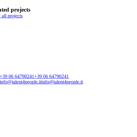
ated projects
all projects
+39 06 64790241
+39 06 64790241
info@talent4people.it
info@talent4people.it