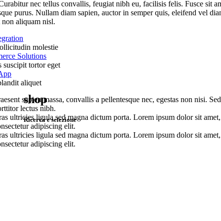
Curabitur nec tellus convallis, feugiat nibh eu, facilisis felis. Fusce sit a
sque purus. Nullam diam sapien, auctor in semper quis, eleifend vel dia
 non aliquam nisl.
egration
llicitudin molestie
rce Solutions
suscipit tortor eget
 App
landit aliquet
shop
aesent sapien massa, convallis a pellentesque nec, egestas non nisi. Se
rttitor lectus nibh.
as ultricies ligula sed magna dictum porta. Lorem ipsum dolor sit amet,
Ricerca e selezione
nsectetur adipiscing elit.
as ultricies ligula sed magna dictum porta. Lorem ipsum dolor sit amet,
nsectetur adipiscing elit.